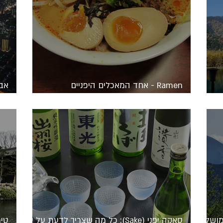
Ramen - אחד המאכלים היפניים
האולטימטיביים
השח
ל טבע מושלם
סאקה יפני (Sake): כל מה שצריך לדעת על יין
טיר