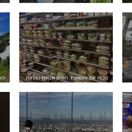
האורז היפני
הלב
הכירו את Konbini: חוויית חנויות הנוחות
הייחודית ביפן
מר