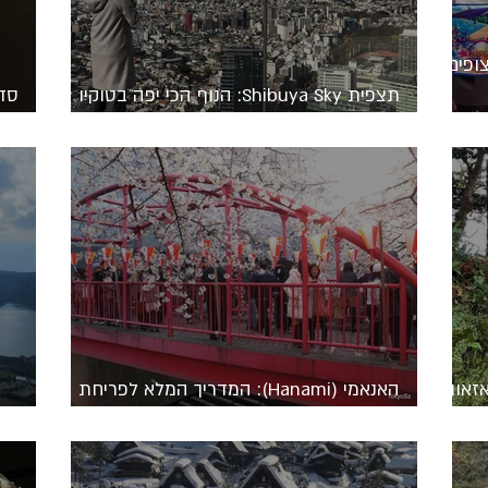
ופים
תצפית Shibuya Sky: הנוף הכי יפה בטוקיו
סדר
(360 מעלות)
ביפ
 Ishiura בקאנאזאווה
האנאמי (Hanami): המדריך המלא לפריחת
הדובדבן ביפן
AKONE