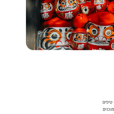
לל טיפים
וכנים