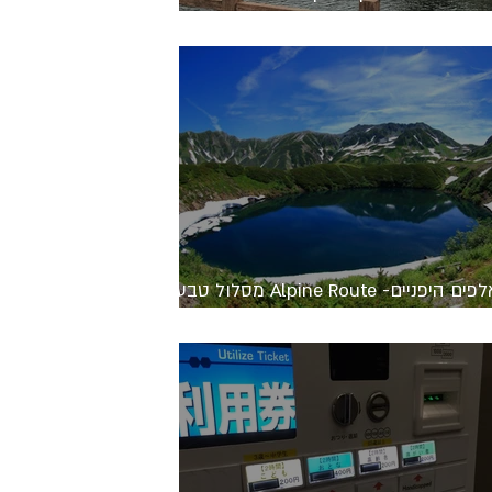
נה" המרהיבה ביפן
האלפים היפניים- Alpine Route מסלול טבע
היב