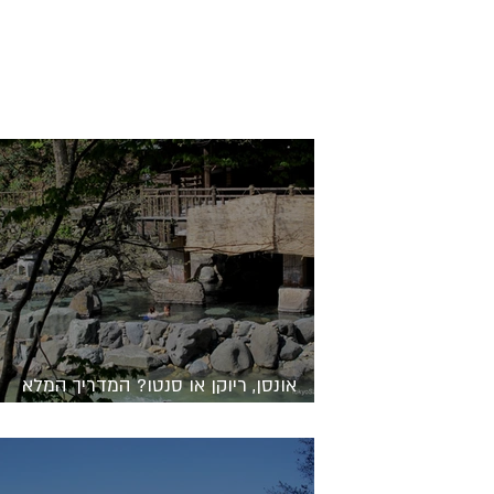
אונסן, ריוקן או סנטו? המדריך המלא
למרחצאות ולינה מסורתית ביפן