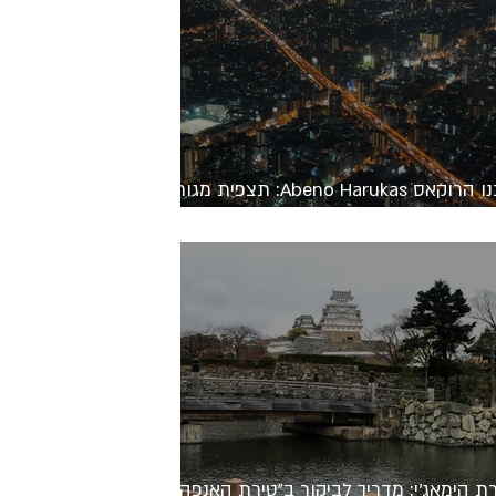
אבנו הרוקאס Abeno Harukas: תצפית מגורד
קים הגבוה ביפן
ת הימאג'י: מדריך לביקור ב"טירת האנפה