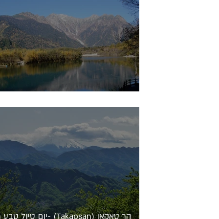
פארק Kamikochi באלפים היפנים
הר טאקאו (Takaosan) -יום טיו