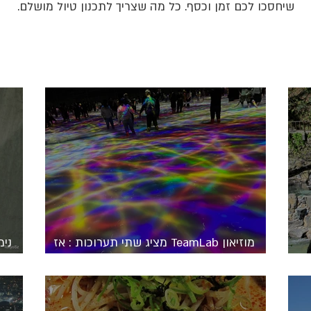
שיחסכו לכם זמן וכסף. כל מה שצריך לתכנון טיול מושלם.
מוזיאון TeamLab מציג שתי תערוכות : אז
נימ
לאן כדאי ללכת ל Planets או Borderless?
היפ