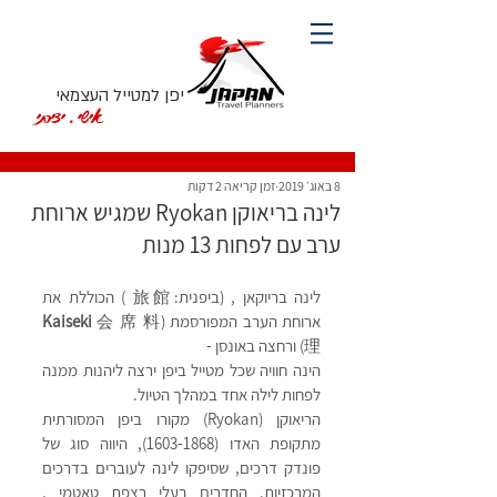
יפן למטייל העצמאי
אישי. יצירתי
8 באוג׳ 2019
זמן קריאה 2 דקות
לינה בריאוקן Ryokan שמגיש ארוחת
ערב עם לפחות 13 מנות
לינה בריוקאן , (ביפנית:旅館 ) הכוללת את 
ארוחת הערב המפורסמת (
会 席 料
Kaiseki 
理) ורחצה באונסן - 
הינה חוויה שכל מטייל ביפן ירצה ליהנות ממנה 
לפחות לילה אחד במהלך הטיול.
הריאוקן (Ryokan) מקורו ביפן המסורתית 
מתקופת האדו (1603-1868), היווה סוג של 
פונדק דרכים, שסיפקו לינה לעוברים בדרכים 
המרכזיות. החדרים בעלי רצפת טאטמי , 