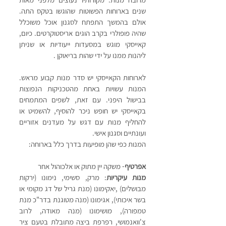
שנים בארוחות הפשוטות שהוגשו בטקס התה. 
אולם בהמשך התפתח לסגנון אוכל משוכלל 
שהיה פופולרי בקרב הוגים אריסטוקרטים. כיום, 
קאייסקי מוגש במסעדות ייעודיות או שניתן 
ליהנות ממנו על ידי שהות בריאוקן .
לארוחות הקאייסקי יש סדר מנות קבוע מראש.  
המנות עשויות באחת מהטכניקות הנפוצות 
בבישול היפני. עם זאת, לשפים המתמחים 
בקאייסקי יש חופש ניכר להוסיף, להשמיט או 
להחליף מנות עם דגש על מעדנים אזוריים 
ועונתיים וסגנון אישי. 
המנות כפי שהן מופיעות בדרך כלל בארוחה:
אפרטיף
- משקה יין מתוק או אלכוהול אחר
מנות עיקריות
: מרק, סשימי, נימונו (ירקות 
מבושלים) ,יאקימונו (מנת גריל של דג מקומי או 
בשר איכותי), אגימונו (מנה מטוגנת בדר"כ מנת 
טמפורה), מושימונו (מנה מאודה, לרוב 
צ'וואנמושי, רפרפת ביצה מתובלת בטעם ציר 