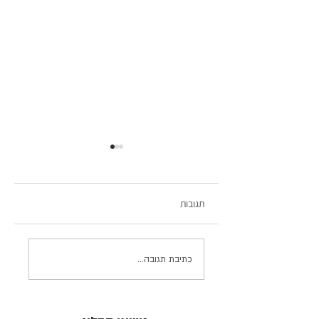
תגובות
מתאבקי Sumo (סומו) -
כתיבת תגובה...
לא מה שחשבתם