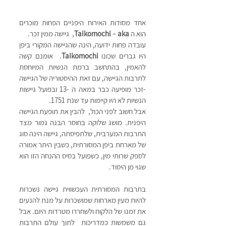
אחד מסודות האירוח היפניים הפחות מוכרים 
הוא ה 
aka
– 
Taikomochi 
,  גיישה ממין זכר. 
עובדה פחות ידועה, הינה שהגיישה המקורי ביפן 
היו גברים שכונו 
Taikomochi
.  אומנם קשה 
להאמין, בהתחשב ברמת הנשיות המיוחסת 
לתרבות הגיישה, עם זאת ההיסטוריה של הגיישה 
-זכר מופיעה כבר במאה ה -13 ובפועל גיישות 
הנשיות לא היו קיימות עד שנת 1751.
אבל חשוב לפני הכול,  להבין את תופעת הגיישה 
היפנית. מושג שלוקה בחוסר הבנה גמור מצד 
התרבות המערבית, שלתפיסתה, גיישה הינה סוג 
של מארחת ביפן המסורתית, כשבין היתר אמורה 
לספק שרותי מין, כשפועל בסיס ההנחה הזו הוא 
שגוי מן היסוד.
בתרבות המסורתית העכשווית גיישה נשכרות 
להיות מעין מארחות שמושכרות על מנת להנעים 
את זמנו של הלקוח ולשחררו מטרדות היום. אבל 
גם משמשות כמדריכות  לתוך עולם התרבות 