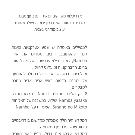
אדריכלות מקדשים יוצאת דופן ביפן: מבנה 
מרהיב בדמות ראש דרקון ירוק המשלב מסורת 
ועיצוב מודרני עוצמתי
למטיילים באוסקה יש שפע אטרקציות ופינות 
חמד להסתובב, ורבים מכירים את אזור  
Namba, כאזור בילוי עם שפע של אוכל טוב, 
ברים, הרבה קניות ומועדוני קריוקי. 
אבל ביקור במקדש באזור יכול בהחלט להפתיע, 
שכן מבנה בדמות ראש אריה אדיר מחכה 
למבקרים. 
8 דק הליכה מתחנת Nanki  נמצא מקדש 
Namba yasaka  שידוע כמשכנה של האלוהות 
Susano-no-Mikoto, השומרת על  Namba .
המקדש היה חלק ממכלול מקדשים בודהיבטיים 
באזור שנשרפו בזמן המלחמה.
המקדש עצמו אינו גדול, בניין ראש האריה 