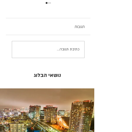
תגובות
Minoh פנינת טבע צפונית
Osaka Umeda Sky
כתיבת תגובה...
Building
נושאי הבלוג
טוקיו