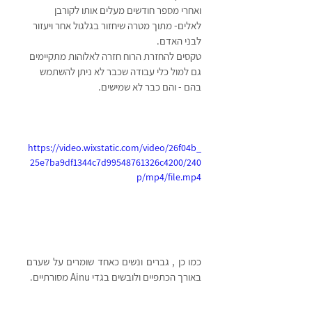
ואחרי מספר חודשים מעלים אותו לקורבן 
לאלים- מתוך מטרה שיחזור בגלגול אחר ויעזור 
לבני האדם.
טקסים להחזרת הרוח חזרה לאלוהות מתקיימים 
גם למול כלי עבודה שכבר לא ניתן להשתמש 
בהם - והם כבר לא שמישים. 
https://video.wixstatic.com/video/26f04b_
25e7ba9df1344c7d99548761326c4200/240
p/mp4/file.mp4
כמו כן , גברים ונשים כאחד שומרים על שערם 
באורך הכתפיים ולובשים בגדי Ainu מסורתיים. 