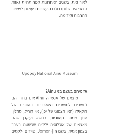
לאור זאת, בשנים האחרונות קמה תחיית גאוות 
הצאצאים שנותרו וגררה עשרות פעולות לשימור 
התרבות וקידומה.
Upopoy National Ainu Museum 
אז מיהם בעצם בני Ainu?
     מוצאם של אנשי ה Ainu אינו ברור. הם 
נחשבים לתושבים היסטוריים באזורים של 
הוקאידו (האי הצפוני של יפן), איי קוריל, וסחלין. 
ישנן מספר תיאוריות בנושא ועיקרן שהם 
צאצאים של אוכלוסיה ילידית שפשטה בעבר 
בצפון אסיה, בשם Jomon-jin, ציידים -לקטים 