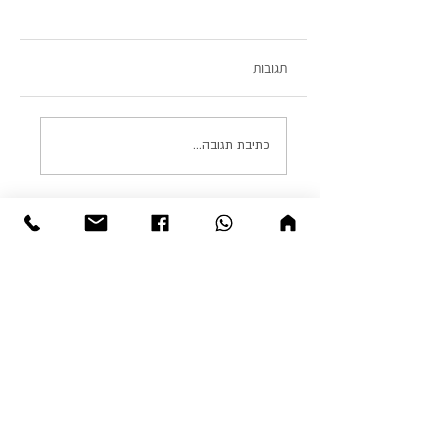
תגובות
מתאבקי Sumo (סומו) -
כתיבת תגובה...
לא מה שחשבתם
נושאי הבלוג
טוקיו