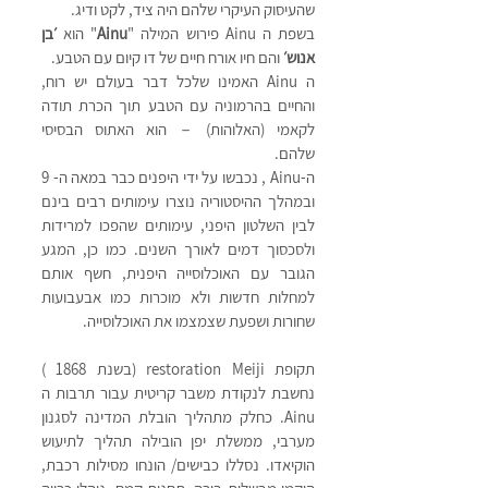
שהעיסוק העיקרי שלהם היה ציד, לקט ודיג. 
בשפת ה Ainu פירוש המילה "
Ainu
" הוא 
׳בן 
אנוש׳ 
והם חיו אורח חיים של דו קיום עם הטבע.
ה Ainu האמינו שלכל דבר בעולם יש רוח, 
והחיים בהרמוניה עם הטבע תוך הכרת תודה 
לקאמי (האלוהות) － הוא האתוס הבסיסי 
שלהם. 
ה-Ainu , נכבשו על ידי היפנים כבר במאה ה- 9 
ובמהלך ההיסטוריה נוצרו עימותים רבים בינם 
לבין השלטון היפני, עימותים שהפכו למרידות 
ולסכסוך דמים לאורך השנים. כמו כן, המגע 
הגובר עם האוכלוסייה היפנית, חשף אותם 
למחלות חדשות ולא מוכרות כמו אבעבועות 
שחורות ושפעת שצמצמו את האוכלוסייה. 
תקופת restoration Meiji (בשנת 1868 ) 
נחשבת לנקודת משבר קריטית עבור תרבות ה 
Ainu. כחלק מתהליך הובלת המדינה לסגנון 
מערבי, ממשלת יפן הובילה תהליך לתיעוש 
הוקיאדו. נסללו כבישים/ הונחו מסילות רכבת, 