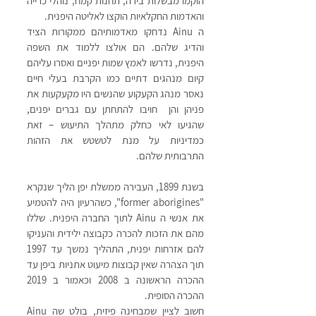
הוקמו מבשלות בירה, תחנות קמח, נוהלי כרייה 
והאדמות החקלאיות הוקצו לאליטה היפנית. 
ה Ainu נדחקו מאדמותיהם ממקורות הציד 
והדיג שלהם. הם אולצו ללמוד את השפה 
היפנית, נדרשו לאמץ שמות יפניים ואסרו עליהם 
קיום מנהגים דתיים כמו הקרבת בעלי חיים 
נאסר מנהג הקעקוע שהנשים היו מקעקעות את 
פניהן והן  חויבו להתחתן עם גברים יפנים, 
שהגיעו לאי כחלק מתהלך התיעוש – זאת 
כמדיניות על מנת לטשטש את הזהות 
התרבותית שלהם.
בשנת 1899, העבירה ממשלת יפן הליך שנקרא 
"former aborigines", כשהרעיון היה להטמיע 
את אנשי ה Ainu לתוך החברה היפנית. שללו 
מהם את הזכות להכרה כקבוצה ילידית והעניקו 
להם אזרחות יפנית, התהליך נמשך עד 1997 
תוך הצהרה שאין קבוצות מיעוט אתניות ביפן עד 
ההכרה הראשונה ב 2008 וכאמור ב 2019 
ההכרה הסופית.
חשוב לציין שמבחינה פיזית, בולט שה Ainu 