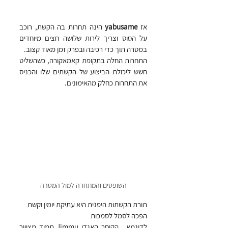
אז 
yabusame
 הינה תחרות בה הקשת, רוכב 
על הסוס וצריך לירות שלושה חצים מיוחדים 
במטרה תוך כדי רכיבה ובפרק זמן מאוד קצוב.
התחרות החלה בתקופת קאמאקורה, כשהשליט 
חשש ליכולת הביצוע של הקשתים שלו והכניס 
את התחרות כחלק מהאימונים.
השופטים והמתחרה למול המטרה
תורת הקשתות היפנית היא עתיקת יומין וקשת 
הפכה לסמל לסמכות
לדוגמא , הקיסר האגדי Jimmu תמיד מצוייר 