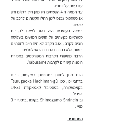
עם קשת על כתפיו.
עד המאה ה 4 הקשתים היו מהן חיל רגלים ורק 
אז כשהסוס נכנס ליפן החלו הקשתים לרכב על 
סוסים.
במאה העשירית היה נהוג לצאת לקרבות 
סמוראים כקשתים על סוסים חמושים בשלושה 
חצים לקרב , אגב הקרב לא היה חייב להסתיים 
במוות אלא בהכרת הכבוד הראוי למנצח.
הרבה מסיפורי הקרבות המפורסמים במסורת 
היפנית קשורים לקרבות Yabusame.
היום ניתן לחזות בתחרויות במקומות רבים 
ברחבי יפן, כמו Tsurugaoka Hachiman-gū 
בקאמאקורה, בפסטיבל קאמאקורה 14-21 
אפריל
וב Shimogamo Shrinein בקיוטו ,בתאריך 3 
מאי .
המתחרים
 :