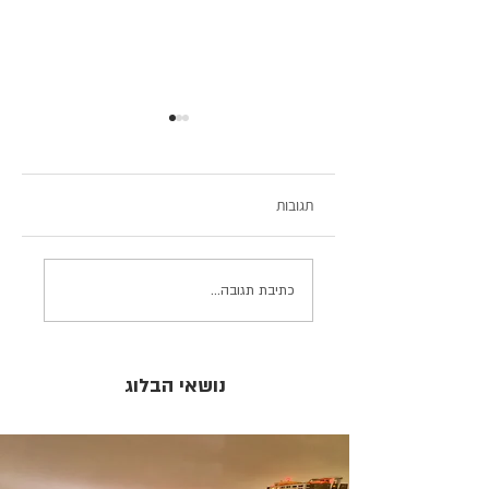
תגובות
מתאבקי Sumo (סומו) -
כתיבת תגובה...
ות: חוויית חדר כושר
לא מה שחשבתם
נושאי הבלוג