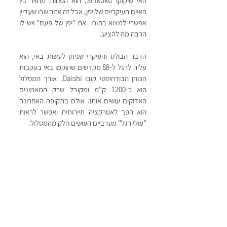
האי שיקוקו Shikoku, הוא הפחות מתויר בין 
האיים העיקריים של יפן, אבל זה אזור שבו שעדיין 
אפשרי למצוא בתוכו  את "יפן של פעם" ויש לו 
הרבה מה להציע. 
הדבר הבולט והעיקרי שניתן לעשות באי, הוא 
עליה לרגל ל-88 מקדשים שהוקמו באי בעקבות 
הכוהן הבודהיסטי קובו Daishi. אורך המסלול 
הוא כ-1200 ק"מ ומקובל שרק המאמינים 
האדוקים עושים אותו. אולם בתקופה האחרונה 
הוא הפך לאטרקציה תיירותית ואפשר לראות 
"עולי רגל" מערביים העושים חלק מהמסלול.