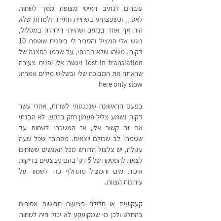
עוברים לנתיב האיטי מצופה ממך לשחות 
לאט... וכשפצחתי בשחיית חתירה ולמרות שלא 
היה אף אחד בנתיב ושהייתי היחידה במסלול, 
ניגש אלי המציל והסביר לי ביפנית שוטפת 10 
דקות, משהו שלא הבנתי, עד שכמו בסצנה של 
lost in translation ניגשה אלי יפנית צעירה 
שראתה את המבוכה שלי ובשלוש מילים אמרה: 
here only slow
בפעם הראשונה שנכנסתי לשחות, אחרי עשר 
דקות נשמע צליל פעמון חזק ברקע. לא הבנתי 
אם זה קשור אלי, אז המשכתי לשחות עד 
ששמתי לב שכולם יוצאים. מסתבר שכל שעה 
עגולה, יש צלצול הדורש מכל האנשים ששוחים 
לצאת להפסקה של 5 דק׳ בהם מבצעים בדיקות 
איכות מים והמציל מתחלף כדי לשמור על 
עירונות הצוות.
קעקועים או חלילה פציעות חבושות אסורים 
בהחלט ולכן מי שמקועקע לא יכול היה לשחות 