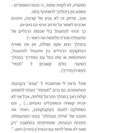
הסטודיו, לא לקחת מספר, כי נגמרו המספרים -
משמע אין ביכולתך להשתתף בחוג. 
אגב, מרחק זה לא עניין של קורונה, היפנים 
אוהבים לשמור על מרחב פרטי גם ביום יום. 
כך זכיתי להתעמל בלי שכפות הרגליים של 
מתעמלת אחרת מלטפות את ראשי :-)
במהלך החוג שקט מוחלט, אין את אווירת 
הצחקוקים הרגילים בין מתעמל למתעמל, 
התחכמויות או שיח בטל עם המדריך במהלך 
השיעור. כולם קשובים ל ״סנסיי״ 
(המורה/מדריך). 
ואני? נראה לי שנחשבתי ל ״עונש״ בקבוצות 
המתאמנים. גם ברוב "חוצפתי״ העזתי להשמיע 
קולות כאב במהלך התרגול (סליחה, אבל אני לא 
יפנית קשוחה וכשסובלים נאנחים....) , וגם 
כשחולקנו לזוגות בקיקבוקסינג, ראיתי את 
המבט של 'איילה מבוהלת' בעיני המתעמלות 
היפניות הבוגרות, שמתייסרות במחשבה ״רק 
שאני לא אפול להיות עם הגאייג׳ין (הזרה) היום..״