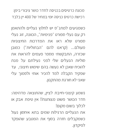
מכונת כרטיסים בכניסה לחדר כושר ציבורי ביפן: 
רכישת כרטיס כניסה יומי במחיר של 400 יין בלבד
כשמגיעים למתנ״ס יש לחלוץ נעליים ולהתאמן 
רק עם נעלי ספורט ״פנימיות״, הכוונה, זוג נעלי 
ספורט שלא ראו את המדרכות החיצוניות 
מעולם... (קראנו להם ״הבתוליות״) כמובן 
שכזרה, התבקשתי מספר פעמים להראות את 
סוליות הנעלים שלי לפני נעילתם על מנת 
להוכיח שאכן לא נעשה בהם שימוש חיצוני,  עד 
שפקיד הקבלה למד להכיר אותי ולסמוך עלי 
שאני לא חורגת מהתקנון. 
נשמע קיצוני-חייבת לציין, שהתוצאה מדהימה: 
חדר הכושר פשוט מצוחצח!! אין טיפת אבק או 
לכלוך בשום מקום!
את הנעליים הרגילות שמים בתא איחסון נעול 
כשמקבלים חזרה בסוף את המטבע שהופקד 
לפיקדון.