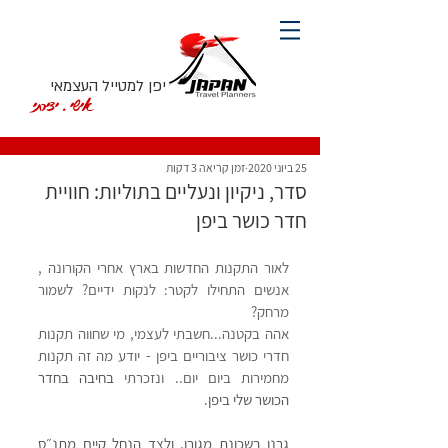
יפן למטייל העצמאי
אישי. יצירתי
25 ביוני 2020
זמן קריאה 3 דקות
סדר, ניקיון ונעליים בתוליות: חוויית
חדר כושר ביפן
לאור התקנות החדשות בארץ אחרי הקורונה , 
אנשים התחילו לקטר: לנקות ידיים? לשמור 
מרחק? 
אהה בקטנה...חשבתי לעצמי, מי שחווה תקנות 
חדרי כושר ציבוריים ביפן - יודע מה זה תקנות 
מחמירות ביום יום.. ונזכרתי 
בחיבה בחדר 
הכושר שלי ביפן.
גרנו בשכונת מגורו, ולצד הנחל קיים מתנ״ס 