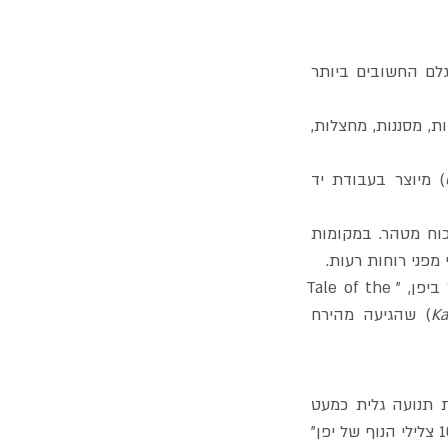
אבל הבמבוק הוא הרבה יותר מסמל מופשט. במשך מאות שנים הוא היה אחד מחומרי הגלם החשובים ביותר 
 לפני עידן הפלסטיק והמתכת, ממנו יצרו סלסלות, כלי מטבח, כפות, מסננות, מחצלות, 
) מיוצר בעבודת יד 
 בדת השינטו, הדת הילידית של יפן, הבמבוק נתפס כצמח בעל כוח מטהר. במקומות 
פני רוחות רעות.
אפילו במיתולוגיה הוא תופס מקום של כבוד: אחד הסיפורים העתיקים והמפורסמים ביותר ביפן, "Tale of the 
K
) שהגיעה מהירח 
כאשר הרוח עוברת בין הגבעולים הצפופים, שמגיעים לגובה של יותר מ-20 מטרים, נוצרת תנועה גלית כמעט 
מוזיקלית. למעשה, הממשלה היפנית הגדירה את צליל הרוח בחורשות הבמבוק כאחד מ-"100 צלילי הנוף של יפן" 