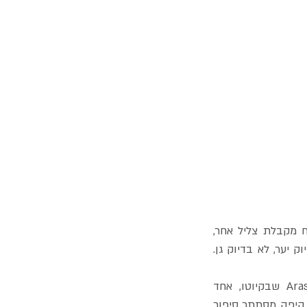
 קורה משהו מוזר לשקט. האור מתרכך, הרוח מקבלת צליל אחר, 
והגבעולים הגבוהים מתנועעים יחד כמו גל ירוק. זה רגע שמרגיש כמעט לא מציאותי. לא בדיוק יער, לא בדיוק גן. 
רבים מהמטיילים שמגיעים ליפן מחפשים את החוויה הזו ב-Arashiyama Bamboo Grove שבקיוטו, אחד 
המקומות המצולמים ביותר במדינה. אבל כמו שקורה לעיתים קרובות ביפן, מאחורי התמונה היפה מסתתר סיפור 