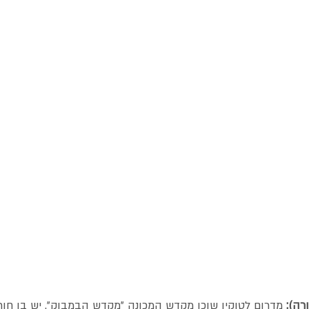
 מדרום לטוקיו שוכן מקדש המכונה "מקדש הבמבוק". יש בו חו