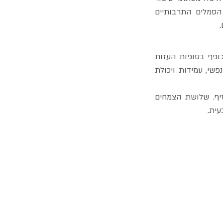
עמוק הרבה יותר. הבמבוק איננו רק צמח דקורטיבי או רקע מושלם לצילום – הוא אחד הסמלים התרבותיים 
ביפן, הבמבוק נתפס כסמל לחוזק וגמישות בעת ובעונה אחת. הוא גדל במהירות שיא, מתכופף בסופות העזות 
ביותר אך כמעט שאינו נשבר. תכונה זו הפכה אותו בפילוסופיה המקומית לסמל של חוסן נפשי, עמידות ויכולת 
לא במקרה מופיע הבמבוק פעמים רבות בציורים מסורתיים ובקליגרפיה, לצד האורן והשזיף. שלושת הצמחים 
עית.