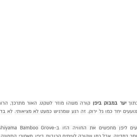
תוך 
יער במבוק ביפן