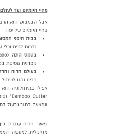
מחיי היומיום ועד לעולם
בחיי היומיום של יפן:
בבית היפני המסור
גדרות לגנים וכלי נג
בטקס התה (Chado):
קפדנית מפיסת במב
בעולם הרוח והדת
רבים נהגו לשתול 
Bamboo Cutter" (סיפורו של חוטב הבמבוק), מספר על הנסיכה קאגויה (
ונמצאה בתוך גבעול במב