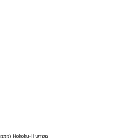
מקדש Hokoku-ji (קמקורה):