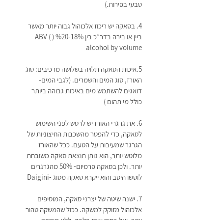
טבעי בפירות.)
4. בסאקה יש ריכוז אלכוהול גבוה יותר מאשר 
ביין או בירה בדר״כ בין 18%-%20 (ABV ( 
alcohol by volume
5.איכות הסאקה תלויה בשלושה מרכיבים: סוג 
האורז, סוג המים והשמרים. (לגבי המים- 
דואגים להשתמש מים באיכות גבוהה ביותר 
כולל מי תהום )
6. את גרגרי האורז יש לרטש לפני השימוש 
לסאקה, כדי להפטר מהשכבות החיצוניות של 
הגרגר שמעיבות על הטעם. ככל שהאורז 
מלוטש יותר, הוא נותן תוצאת סאקה משובחת 
יותר. ולכן בסאקה פרמיום- 50% מהגרגרים 
לוטשו היטב והוא ייקרא סאקה מסוג -Daigini 
7. ישנה שיטה של יצרני סאקה, המוסיפים 
אלכוהול מזוקק למשקה. ככול שהמשקה טהור 