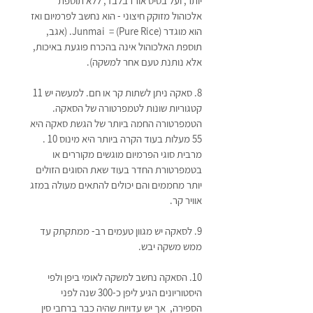
יותר, ועל בסיס אורז בלבד, ללא תוספת 
אלכוהול מזוקק חיצוני - הוא נחשב לפרמיום ואז 
הוא מוגדר Junmai  = (Pure Rice). (אגב,  
תוספת האלכוהול אינה בהכרח פוגעת באיכות, 
אלא נותנת טעם אחר למשקה). 
8. סאקה ניתן לשתות קר או חם. למעשה יש 11 
קטגוריות שונות לטמפרטורה של הסאקה. 
הטמפרטורה החמה ביותר של הגשת סאקה היא 
55 מעלות בעוד הקרה ביותר היא מינוס 10 . 
מרבית סוגי הפרמיום מוגשים מקוררים או 
בטמפרטורת החדר בעוד שאת הסוגים הזולים 
יותר מחממים והם יכולים להתאים מעולה במזג 
אוויר קר. 
9. לסאקה יש מגוון טעמים רב- ממתקתק עד 
ממש משקה יבש. 
10. הסאקה נחשב למשקה לאומי ביפן ולפי 
היסטוריונים הגיע ליפן כ-300 שנה לפני 
הספירה,  אך יש עדויות שהיה כבר ברחבי סין 