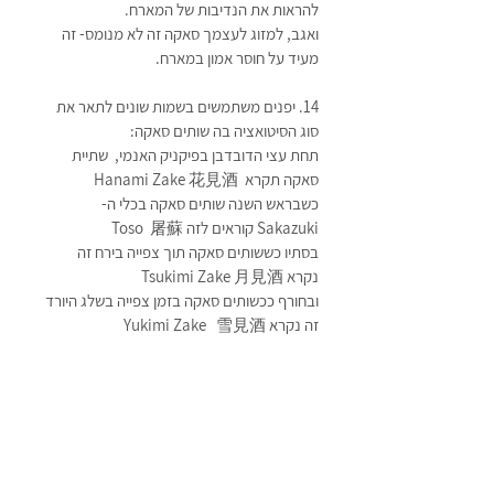
להראות את הנדיבות של המארח. 
ואגב, למזוג לעצמך סאקה זה לא מנומס- זה 
מעיד על חוסר אמון במארח.  
14. יפנים משתמשים בשמות שונים לתאר את 
סוג הסיטואציה בה שותים סאקה:
תחת עצי הדובדבן בפיקניק האנמי,  שתיית 
סאקה תקרא  Hanami Zake 花見酒
כשבראש השנה שותים סאקה בכלי ה-
Sakazuki קוראים לזה Toso  屠蘇 
בסתיו כששותים סאקה תוך צפייה בירח זה 
נקרא Tsukimi Zake 月見酒
ובחורף ככשותים סאקה בזמן צפייה בשלג היורד 
זה נקרא Yukimi Zake   雪見酒 