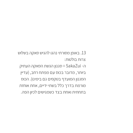
13. באופן מסורתי נהגו להגיש סאקה בשלוש 
צרות בולטות: 
ה- SakaZui = סגנון הגשת הסאקה העתיק 
ביותר, מדובר בכוס עם מפתח רחב, (עדיין 
הסגנון המועדף בטקסים גם בימינו). הכוס 
מורמת בדרך כלל בשתי ידיים, אחת אוחזת 
בתחתית ואחת בצד כשמגישים לכיון הפה.  