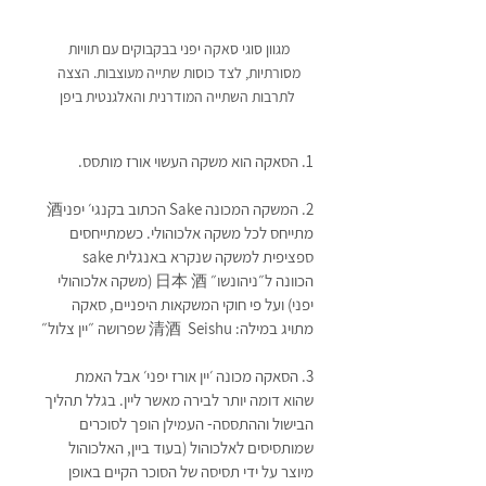
מגוון סוגי סאקה יפני בבקבוקים עם תוויות 
מסורתיות, לצד כוסות שתייה מעוצבות. הצצה 
לתרבות השתייה המודרנית והאלגנטית ביפן
1. הסאקה הוא משקה העשוי אורז מותסס. 
2. המשקה המכונה Sake הכתוב בקנגי׳ יפני酒 
מתייחס לכל משקה אלכוהולי. כשמתייחסים 
ספציפית למשקה שנקרא באנגלית sake 
הכוונה ל״ניהונשו״ 日本 酒 (משקה אלכוהולי 
יפני) ועל פי חוקי המשקאות היפניים, סאקה 
מתויג במילה: 清酒  Seishu שפרושה ״יין צלול״
3. הסאקה מכונה ׳יין אורז יפני׳ אבל האמת 
שהוא דומה יותר לבירה מאשר ליין. בגלל תהליך 
הבישול וההתססה- העמילן הופך לסוכרים 
שמותסיסים לאלכוהול (בעוד ביין, האלכוהול 
מיוצר על ידי תסיסה של הסוכר הקיים באופן 