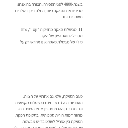
בשנת-4800 לפני הספירה. הצורה בה אנחנו 
מכירים את הסאקה כיום, החלה ביפן בשלבים 
מאוחרים יותר. 
11. מבשלות סאקה מחזיקות ״Tōji״, שזה 
מקביל לתואר היינן של היקב. 
טוג'י של מבשלת סאקה אינו אחראי רק על 
טעם הסאקה, אלא גם אחראי על הצוות. 
האחריות היא גם מבחינת המיומנות מקצועית 
וגם מבחינת ההרמוניה בין אנשי הצוות. הוא 
מהווה דמות הורית סמכותית. בתקופת הפקת 
הסאקה בין אפריל לאוקטובר יש מבשלות 
שהצוותים שלהם נשארים במקום העבודה  ולא 