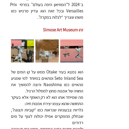
ב־2024 ל”המוזיאון היפה בעולם” בפרסי Prix 
Versailles ובכל זאת הוא עדיין מרגיש כמו 
משהו שצריך “לגלות במקרה”.
זהו Simose Art Museum
הוא נמצא בעיר Otake ממש על קו המים של 
Seto Inland Sea ומתאים במיוחד למי שמגיע 
מהאיים כמו Naoshima ורוצה להמשיך את 
החוויה של אמנות מחוץ למסלול הרגיל.
מה שמייחד אותו הוא לא רק האוסף אלא בעיקר 
התחושה שהוא עצמו יצירת אמנות חיה:
גלריות צבעוניות שנראות כמו “קוביות תצוגה”, 
שבחלק מהמקרים אפילו יכולות לצוף על מים 
רדודים 
ולשנות מיקום בתוך המתחם, ממש כמו תערוכה 