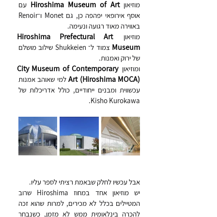
Hiroshima Museum of Art
מוזיאון 
 עם 
אוסף אירופאי יפהפה כן, גם Monet ו־Renoir 
באווירה מאוד רגועה ונעימה.
Hiroshima Prefectural Art 
מוזיאון 
Museum
 צמוד ל־ Shukkeien שילוב מושלם 
של ירוק ואמנות.
City Museum of Contemporary 
ומוזיאון 
Art (Hiroshima MOCA)
 למי שאוהב אמנות 
עכשווית ומבנים ייחודיים, כולל אדריכלות של 
Kisho Kurokawa.
אבל עכשיו לחלק שבאמת רציתי לספר עליו.
יש מוזיאון אחד במחוז Hiroshima שרוב 
המטיילים בכלל לא מכירים, למרות שהוא זכה 
להכרה בינלאומית ממש לא מזמן, כשנבחר 