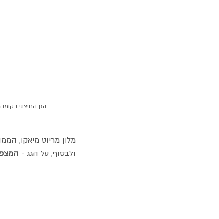
הגן החיצוני בקומה ה-16 של Abeno Harukas באוסקה: פינת טבע רגועה עם נוף עירוני, הפתוחה לקהל 
מלון מריוט מיאקו, הממוקם בין הקומות 38 ל-55, 
ולבסוף, על הגג - 
המצפה 300 kas