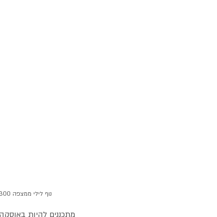
נוף לילי ממצפה Harukas 300 באוסקה: אורות הכרך והכבישים המוארים של העיר כפי שהם נראים מגורד השחקים הגבוה ביפן
מתכננים להיות באוסקה?