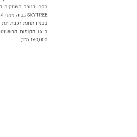
SKYTREE גבוה ממנו 634 מ' אבל הם אינם באותה קטגוריה). 
בבניין תחנת רכבת תת קרקעית,
160,000 מ"ר;