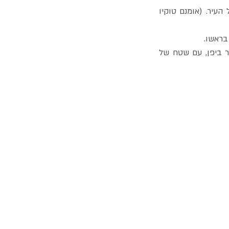
בקרו בגורד השחקים הגובה ביותר ביפן. אבנו הרוקאס מגובה 300 מ' תוכלו לצפות על כל העיר. (אומנם טוקיו 
ב 16 הקומות הראשונות קיימום מגוון רב של חנויות, מסעדות, המהוות הקניון הגדול ביותר ביפן, עם שטח של 