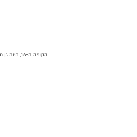
הקומה ה-16, הינה גן חיצוני חינם ומוזיאון לאמנות;