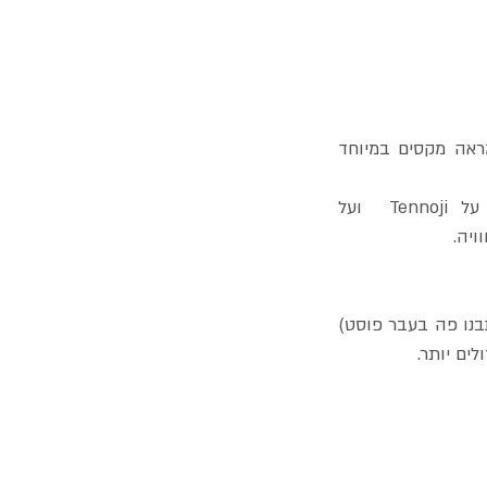
המצפה מהווה נקודת משיכה מאחר שמיקום הבניין מאפשר תצפית עירונית פנורמית והמראה מקסים במיוחד 
לוחות זכוכית ענקיים מאפשרים נוף פנורמי מרשים של 360 מעלות, ביום ובלילה, על Tennoji  ועל  
אם אתם מתלבטים בין שני המצפים "Harukas 300" או בניין Umeda Sky Building (עליו כתבנו פה בעבר פוסט) 