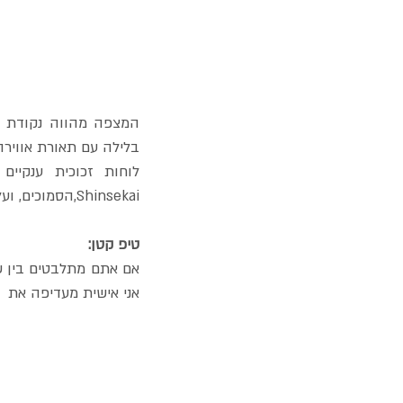
בלילה עם תאורת אווירה.
Shinsekai,הסמוכים, ועל שאר חלקי העיר, כולל טירת אוסקה, ורצפת זכוכית  מעצימה את החוויה. 
טיפ קטן:
אני אישית מעדיפה את  Umeda גם מבחינת יופיו של המצפה וגם יש לציין שדמי הכניסה בו זולים יותר.